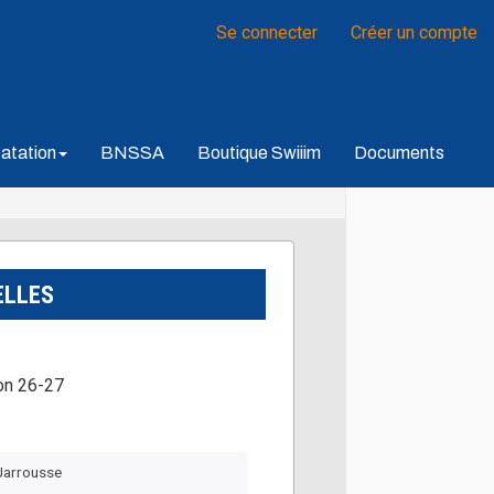
Se connecter
Créer un compte
atation
BNSSA
Boutique Swiiim
Documents
ELLES
on 26-27
Jarrousse