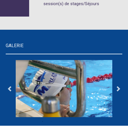
session(s) de stages/Séjours
GALERIE