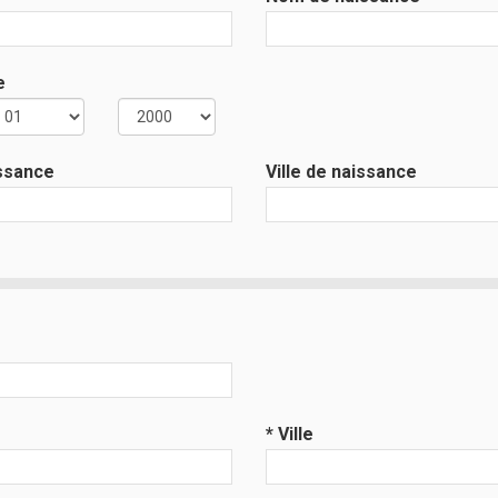
e
issance
Ville de naissance
* Ville