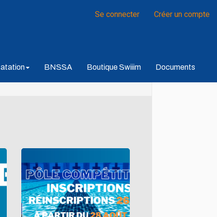
Se connecter
Créer un compte
atation
BNSSA
Boutique Swiiim
Documents