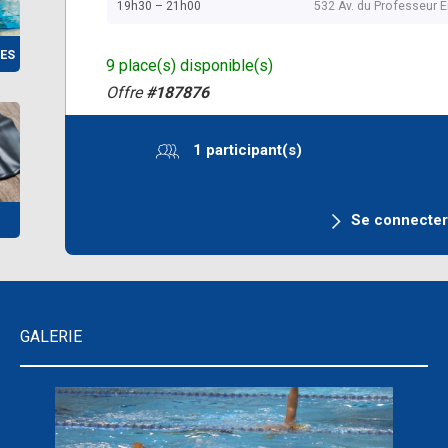
19h30 – 21h00
532 Av. du Professeur E
ES
9 place(s) disponible(s)
Offre
#187876
1 participant(s)
Se connecte
GALERIE