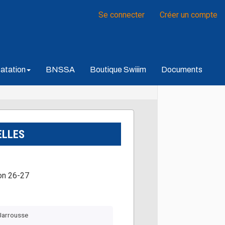
Se connecter
Créer un compte
atation
BNSSA
Boutique Swiiim
Documents
ELLES
on 26-27
Jarrousse