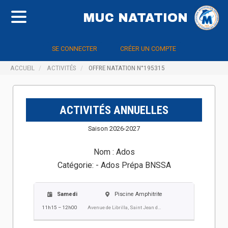
MUC NATATION
SE CONNECTER
CRÉER UN COMPTE
ACCUEIL
ACTIVITÉS
OFFRE NATATION N°195315
ACTIVITÉS ANNUELLES
Saison 2026-2027
Nom :
Ados
Catégorie:
- Ados Prépa BNSSA
Samedi
Piscine Amphitrite
11h15 – 12h00
Avenue de Librilla, Saint Jean de Vedas