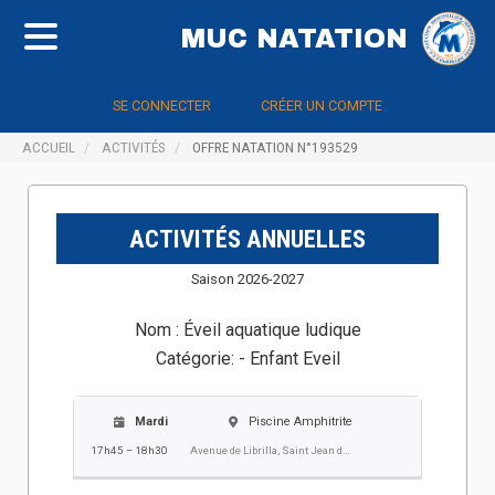
MUC NATATION
SE CONNECTER
CRÉER UN COMPTE
ACCUEIL
ACTIVITÉS
OFFRE NATATION N°193529
ACTIVITÉS ANNUELLES
Saison 2026-2027
Nom :
Éveil aquatique ludique
Catégorie:
- Enfant Eveil
Mardi
Piscine Amphitrite
17h45 – 18h30
Avenue de Librilla, Saint Jean de Vedas