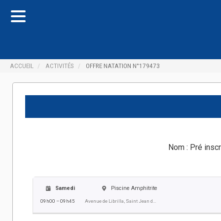
ACCUEIL
ACTIVITÉS
OFFRE NATATION N°179473
Nom :
Pré inscr
Samedi
Piscine Amphitrite
09h00 – 09h45
Avenue de Librilla, Saint Jean de Vedas