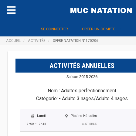
MUC NATATION
SE CONNECTER
CRÉER UN COMPTE
ACCUEIL
ACTIVITÉS
OFFRE NATATION N°170206
ACTIVITÉS ANNUELLES
Saison 2025-2026
Nom :
Adultes perfectionnement
Catégorie:
- Adulte 3 nages/Adulte 4 nages
Lundi
Piscine Héraclès
19h00 – 19h45
a, ST BRES