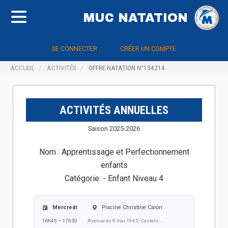
MUC NATATION
SE CONNECTER
CRÉER UN COMPTE
ACCUEIL
ACTIVITÉS
OFFRE NATATION N°154214
ACTIVITÉS ANNUELLES
Saison 2025-2026
Nom :
Apprentissage et Perfectionnement
enfants
Catégorie:
- Enfant Niveau 4
Mercredi
Piscine Christine Caron
16h45 – 17h30
Avenue du 8 mai 1945, Castelnau Le Lez