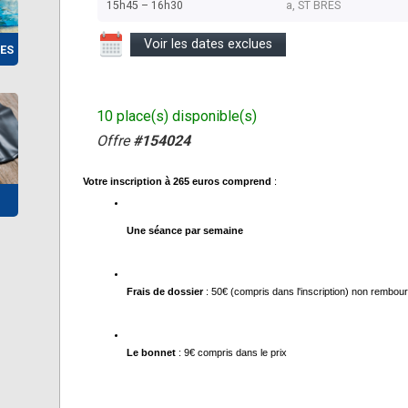
15h45 – 16h30
a, ST BRES
Voir les dates exclues
ES
10 place(s) disponible(s)
Offre
#154024
Votre inscription à 265 euros comprend
 :
Une séance par semaine 
Frais de dossier
 : 50€ (compris dans l'inscription) non rembou
Le bonnet
 : 9€ compris dans le prix 