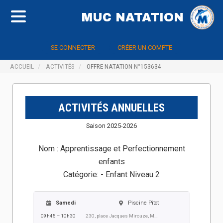
MUC NATATION
SE CONNECTER
CRÉER UN COMPTE
ACCUEIL
ACTIVITÉS
OFFRE NATATION N°153634
ACTIVITÉS ANNUELLES
Saison 2025-2026
Nom :
Apprentissage et Perfectionnement
enfants
Catégorie:
- Enfant Niveau 2
Samedi
Piscine Pitot
09h45 – 10h30
230, place Jacques Mirouze, Montpellier