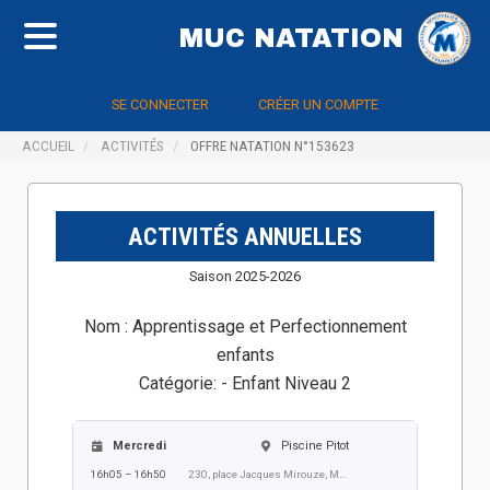
MUC NATATION
SE CONNECTER
CRÉER UN COMPTE
ACCUEIL
ACTIVITÉS
OFFRE NATATION N°153623
ACTIVITÉS ANNUELLES
Saison 2025-2026
Nom :
Apprentissage et Perfectionnement
enfants
Catégorie:
- Enfant Niveau 2
Mercredi
Piscine Pitot
16h05 – 16h50
230, place Jacques Mirouze, Montpellier