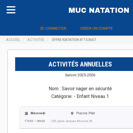
MUC NATATION
SE CONNECTER
CRÉER UN COMPTE
ACCUEIL
ACTIVITÉS
OFFRE NATATION N°153607
ACTIVITÉS ANNUELLES
Saison 2025-2026
Nom :
Savoir nager en sécurité
Catégorie:
- Enfant Niveau 1
Mercredi
Piscine Pitot
17h35 – 18h20
230, place Jacques Mirouze, Montpellier