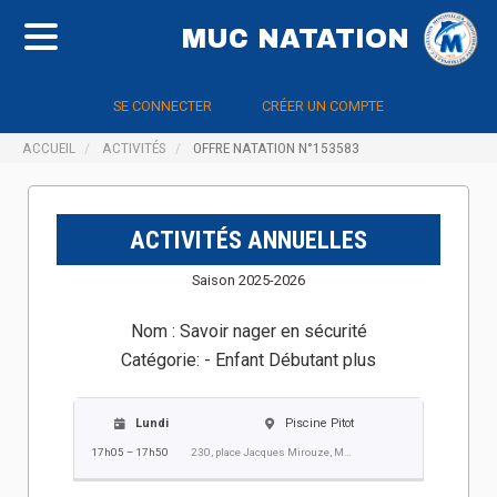
MUC NATATION
SE CONNECTER
CRÉER UN COMPTE
ACCUEIL
ACTIVITÉS
OFFRE NATATION N°153583
ACTIVITÉS ANNUELLES
Saison 2025-2026
Nom :
Savoir nager en sécurité
Catégorie:
- Enfant Débutant plus
Lundi
Piscine Pitot
17h05 – 17h50
230, place Jacques Mirouze, Montpellier