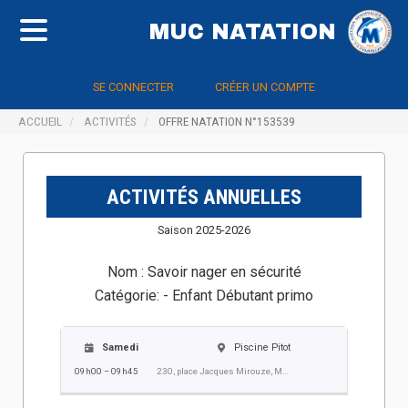
MUC NATATION
SE CONNECTER
CRÉER UN COMPTE
ACCUEIL
ACTIVITÉS
OFFRE NATATION N°153539
ACTIVITÉS ANNUELLES
Saison 2025-2026
Nom :
Savoir nager en sécurité
Catégorie:
- Enfant Débutant primo
Samedi
Piscine Pitot
09h00 – 09h45
230, place Jacques Mirouze, Montpellier