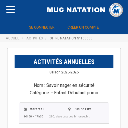
MUC NATATION
SE CONNECTER
CRÉER UN COMPTE
ACCUEIL
ACTIVITÉS
OFFRE NATATION N°153533
ACTIVITÉS ANNUELLES
Saison 2025-2026
Nom :
Savoir nager en sécurité
Catégorie:
- Enfant Débutant primo
Mercredi
Piscine Pitot
16h50 – 17h35
230, place Jacques Mirouze, Montpellier