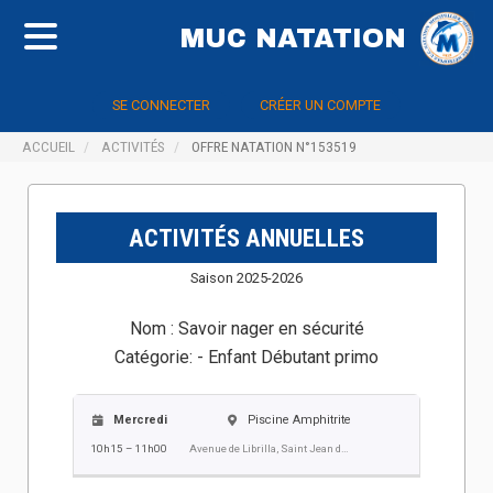
MUC NATATION
SE CONNECTER
CRÉER UN COMPTE
ACCUEIL
ACTIVITÉS
OFFRE NATATION N°153519
ACTIVITÉS ANNUELLES
Saison 2025-2026
Nom :
Savoir nager en sécurité
Catégorie:
- Enfant Débutant primo
Mercredi
Piscine Amphitrite
10h15 – 11h00
Avenue de Librilla, Saint Jean de Vedas