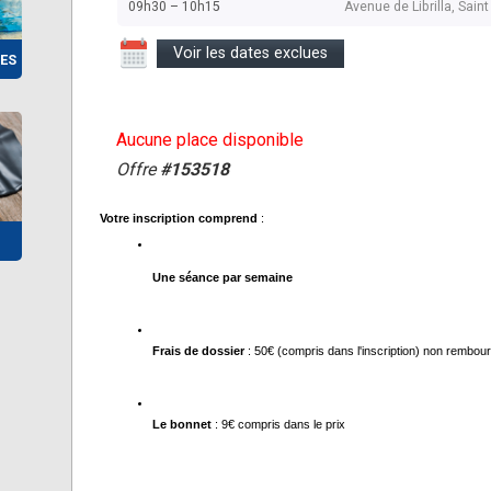
09h30 – 10h15
Avenue de Librilla, Sai
Voir les dates exclues
ES
Aucune place disponible
Offre
#153518
Votre inscription comprend
 :
Une séance par semaine 
Frais de dossier
 : 50€ (compris dans l'inscription) non rembou
Le bonnet
 : 9€ compris dans le prix 