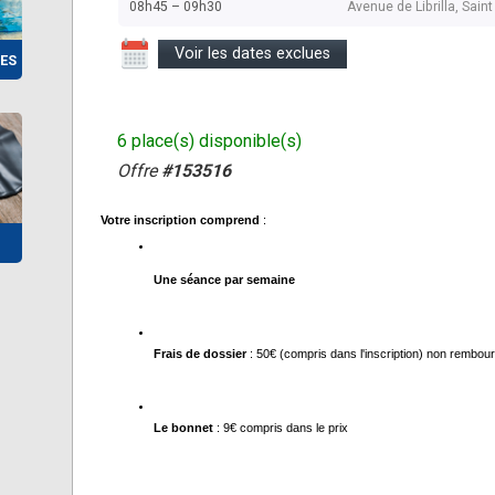
08h45 – 09h30
Avenue de Librilla, Sai
Voir les dates exclues
ES
6 place(s) disponible(s)
Offre
#153516
Votre inscription comprend
 :
Une séance par semaine 
Frais de dossier
 : 50€ (compris dans l'inscription) non rembou
Le bonnet
 : 9€ compris dans le prix 