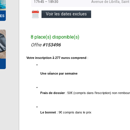
17h45 – 18h30
Avenue de Librilla, Sai
Voir les dates exclues
ES
8 place(s) disponible(s)
Offre
#153496
Votre inscription à 277 euros comprend
 :
Une séance par semaine 
Frais de dossier
 : 50€ (compris dans l'inscription) non rembou
Le bonnet
 : 9€ compris dans le prix 