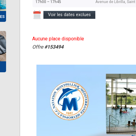
17h00 – 17h45
Avenue de Librilla, Sai
Voir les dates exclues
ES
Aucune place disponible
Offre
#153494