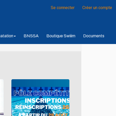
Se connecter
Créer un compte
atation
BNSSA
Boutique Swiiim
Documents