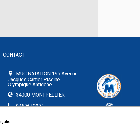
CONTACT
MUC NATATION 195 Avenue
Jacques Cartier Piscine
Olympique Antigone
34000 MONTPELLIER
2026
0467640972
© COMITI -
CGVU
contact@muc-natation.org
OPTIMISÉ POUR
igation.
CHROME ET FIREFOX
Formulaire de contact