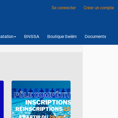
Se connecter
Créer un compte
atation
BNSSA
Boutique Swiiim
Documents