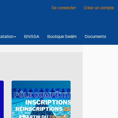
Se connecter
Créer un compte
atation
BNSSA
Boutique Swiiim
Documents