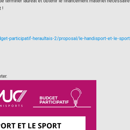
e terminer lauréat et obtenir le financement matériel nécessaire
rt !
get-participatif-
heraultais-2/proposal/le-
handisport-et-le-sport
ter.