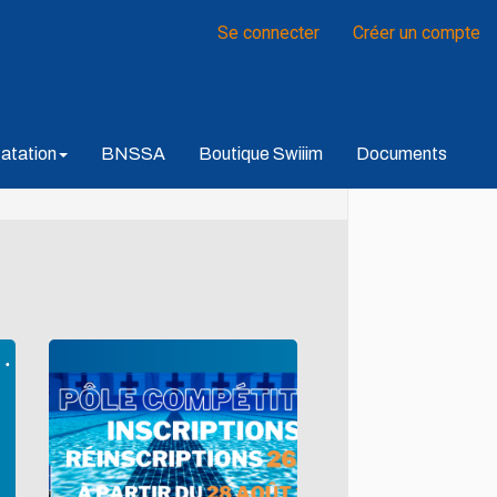
Se connecter
Créer un compte
atation
BNSSA
Boutique Swiiim
Documents