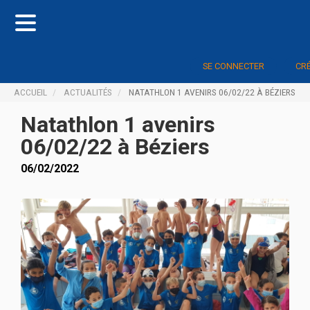
SE CONNECTER
CR
ACCUEIL
ACTUALITÉS
NATATHLON 1 AVENIRS 06/02/22 À BÉZIERS
Natathlon 1 avenirs
06/02/22 à Béziers
06/02/2022