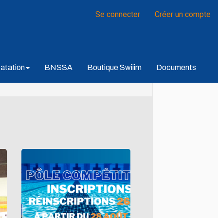
Se connecter
Créer un compte
atation
BNSSA
Boutique Swiiim
Documents