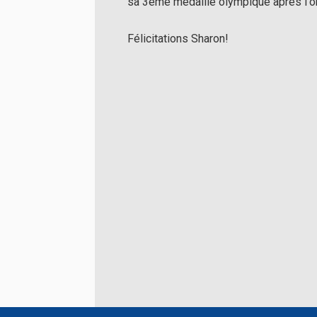
sa 3ème médaille olympique après l'or 
Félicitations Sharon!