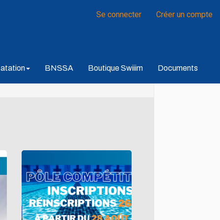
Se connecter
Créer un compte
atation
BNSSA
Boutique Swiiim
Documents