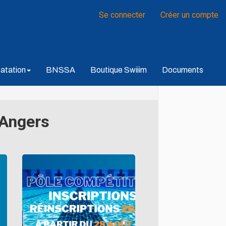
Se connecter
Créer un compte
atation
BNSSA
Boutique Swiiim
Documents
 Angers