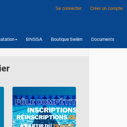
Se connecter
Créer un compte
atation
BNSSA
Boutique Swiiim
Documents
ier