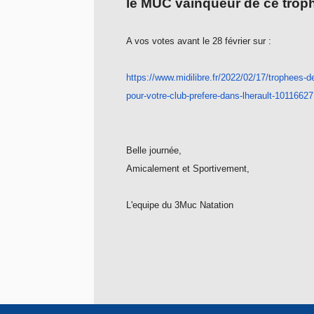
le MUC vainqueur de ce troph
A vos votes avant le 28 février sur :
https://www.midilibre.fr/2022/
02/17/trophees-d
pour-votre-
club-prefere-dans-lherault-
10116627
Belle journée,
Amicalement et Sportivement,
L'equipe du 3Muc Natation