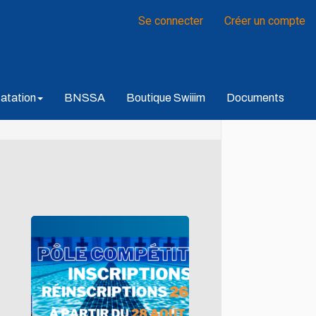
Se connecter
Créer un compte
atation
BNSSA
Boutique Swiiim
Documents