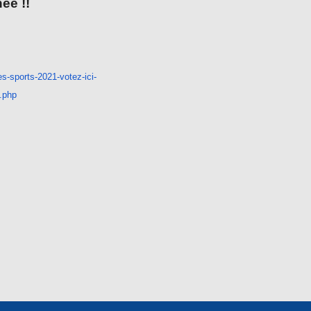
ée !!
es-sports-
2021-votez-ici-
.php