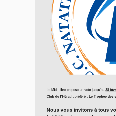
Le Midi Libre propose un vote jusqu’au
28 fév
Club de l’Hérault préféré : Le Trophée des 
Nous vous invitons à tous vot